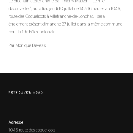
Le prochain atelier animé par Thierry Masson, ” Le miel
découverte “, aura lieu jeudi 10 juillet de 14 à 16 heures au 1046,
route des Coquelicots à Villefranche-de-Lonchat. Il sera
également présent dimanche 27 juillet dans la même commune
pour la 19e Fête cantonale.
Par Monique Devezis
RETROUVEZ NOUS
Adresse
1046 route des coquelicots