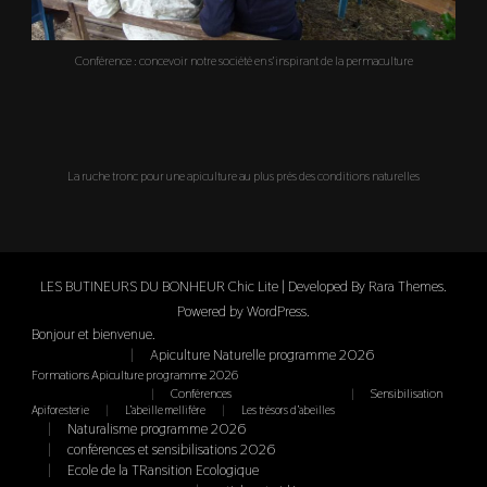
Conférence : concevoir notre société en s'inspirant de la permaculture
La ruche tronc pour une apiculture au plus prés des conditions naturelles
LES BUTINEURS DU BONHEUR Chic Lite | Developed By
Rara Themes
.
Powered by
WordPress
.
Bonjour et bienvenue.
Apiculture Naturelle programme 2026
Formations Apiculture programme 2026
Conférences
Sensibilisation
Apiforesterie
L’abeille mellifère
Les trésors d’abeilles
Naturalisme programme 2026
conférences et sensibilisations 2026
Ecole de la TRansition Ecologique