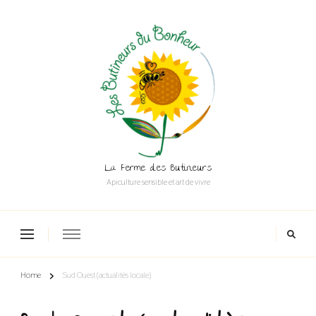
La Ferme des Butineurs
Apiculture sensible et art de vivre
Home
Sud Ouest (actualitès locale)