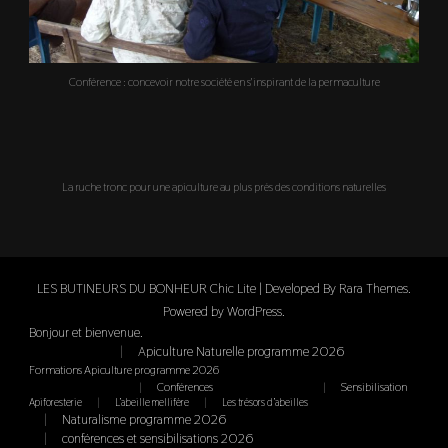
Conférence : concevoir notre société en s'inspirant de la permaculture
La ruche tronc pour une apiculture au plus prés des conditions naturelles
LES BUTINEURS DU BONHEUR Chic Lite | Developed By
Rara Themes
.
Powered by
WordPress
.
Bonjour et bienvenue.
Apiculture Naturelle programme 2026
Formations Apiculture programme 2026
Conférences
Sensibilisation
Apiforesterie
L’abeille mellifère
Les trésors d’abeilles
Naturalisme programme 2026
conférences et sensibilisations 2026