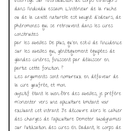
interrogé sur l’introduction de corps étrangers
dans l’individu essaim. L’intérieur de la ruche
ou de la cavité naturelle est baigné d’odeurs, de
phéromones qui se retrouvent dans les cires
construites
par les abeilles. De plus, qu’en est-il de l’incidence
sur les abeilles qui, génétiquement équipées de
glandes cirières, finissent par délaisser en
partie cette fonction ?
Les arguments sont nombreux en défaveur de
la cire gaufrée, et mon
objectif étant le bien-être des abeilles, je préfère
m’orienter vers une apiculture limitant voir
excluant cet intrant. Je découvre alors le cahier
des charges de l’apiculture Demeter (biodynamie)
sur l’utilisation des cires. En Dadant, le corps de