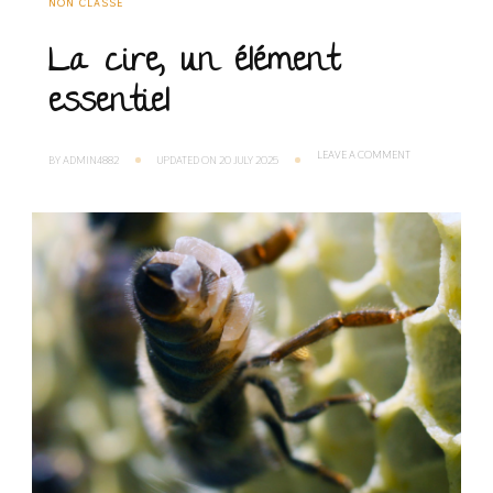
NON CLASSÉ
La cire, un élément
essentiel
ON
LEAVE A COMMENT
BY
ADMIN4882
UPDATED ON
20 JULY 2025
LA
CIRE,
UN
ÉLÉMENT
ESSENTIEL