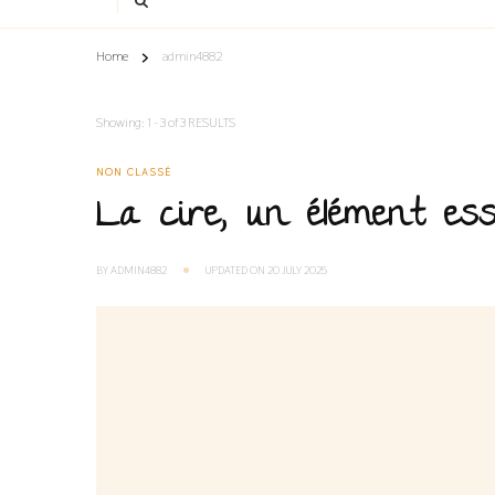
Home
admin4882
Showing: 1 - 3 of 3 RESULTS
NON CLASSÉ
La cire, un élément ess
BY
ADMIN4882
UPDATED ON
20 JULY 2025