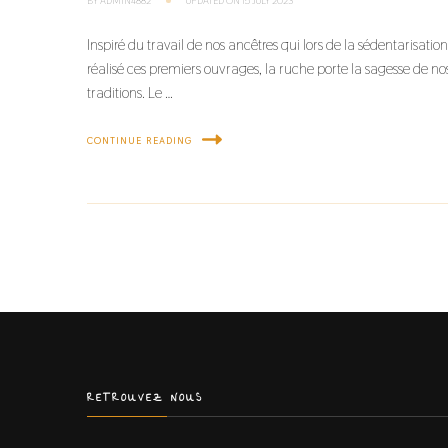
BY
ADMIN4882
UPDATED ON
15 JULY 2023
Inspiré du travail de nos ancêtres qui lors de la sédentarisatio
réalisé ces premiers ouvrages, la ruche porte la sagesse de no
traditions. Le …
CONTINUE READING
RETROUVEZ NOUS