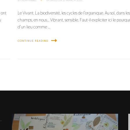
BY
ADMIN4882
UPDATED ON
27 MARCH 2022
n ont
Le Vivant. La biodiversité, les cycles de l’organique. Au sol, dans le
s
champs, en nous… Vibrant, sensible. Faut-il expliciter ici le pourqu
d’un lieu comme …
CONTINUE READING